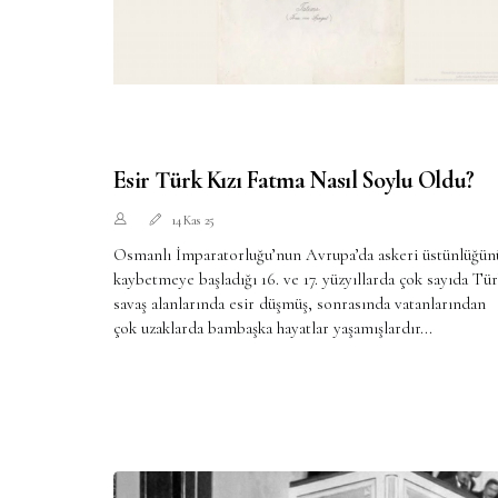
Esir Türk Kızı Fatma Nasıl Soylu Oldu?
14 Kas 25
Osmanlı İmparatorluğu’nun Avrupa’da askeri üstünlüğün
kaybetmeye başladığı 16. ve 17. yüzyıllarda çok sayıda Tü
savaş alanlarında esir düşmüş, sonrasında vatanlarından
çok uzaklarda bambaşka hayatlar yaşamışlardır...