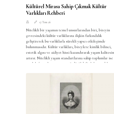
Kültürel Mirasa Sahip Çıkmak Kültür
Varlıkları Rehberi
17 Tem 26
Nitelikli bir yaşamın temel unsurlarından biri, bireyin
çevresindeki kültür varlıklarına ilişkin farkındalık
geliştirerek bu varlıklarla sürekli yapıcı etkileşimde
bulunmasıdır. Kültür varlıkları, bireylere kimlik bilinci,
estetik algısı ve aidiyet hissi kazandırarak yaşam kalitesin
artırır. Nitelikli yaşam standartlarına sahip toplumlar ise
ortak hafızayı korumaya ve sürdürülebilir kılmaya daha
yatkındır. Kültür varlıklarını organize bir şekilde koruma
bilinci ülkemizde hem çok yeni hem de yeterince
olgunlaşmamış bir kavram...