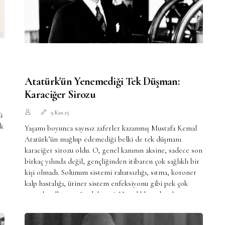
Atatürk'ün Yenemediği Tek Düşman:
Karaciğer Sirozu
9 Kas 25
ü
rk
Yaşamı boyunca sayısız zaferler kazanmış Mustafa Kemal
Atatürk’ün mağlup edemediği belki de tek düşmanı
karaciğer sirozu oldu. O, genel kanının aksine, sadece son
birkaç yılında değil, gençliğinden itibaren çok sağlıklı bir
kişi olmadı. Solunum sistemi rahatsızlığı, sıtma, koroner
kalp hastalığı, üriner sistem enfeksiyonu gibi pek çok
sorunla yıllarca mücadele etti. Hastalıkların bazıları onu
zayıf düşürse de hiçbiri hayattaki hedeflerine ulaşmasını
engellemedi. Hepsinin üstesinden geldi, biri hariç…