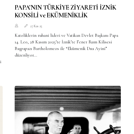
PAPA’NIN TÜRKİYE ZİYARETİ İZNİK
KONSİLİ ve EKÜMENİKLİK
27 Kas 25
Katoliklerin ruhani lideri ve Vatikan Devlet Başkanı Papa
14. Leo, 28 Kasım 2025’te İznik’te Fener Rum Kilisesi
Başpapazı Bartholomeos ile “Ekümenik Dua Ayini”
düzenliyor...
i