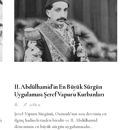
Şimdi, Atatürk’ü milletinden zamansız ayıran hastalığın
seyrine birlikte bakalım...
II. Abdülhamid’in En Büyük Sürgün
Uygulaması Şeref Vapuru Kurbanları
20 Eki 25
Şeref Vapuru Sürgünü, Osmanlı’nın son devrinin en
a
ilginç hadiselerinden biridir ve II. Abdülhamid
döneminin en büyük sürgün uygulamasıdır...