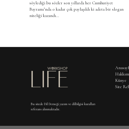
söylediği bu sözler son yıllarda her Cumhuriyet
Bayramı’nda o kadar çok paylaşıldı ki adeta bir slogan
niteliği kazandı...
Anasayf
Hakkım
Künye
Site Re
Bu sitede Dil Derneği yazım ve dilbilgisi kuralları
referans alınmaktadır.